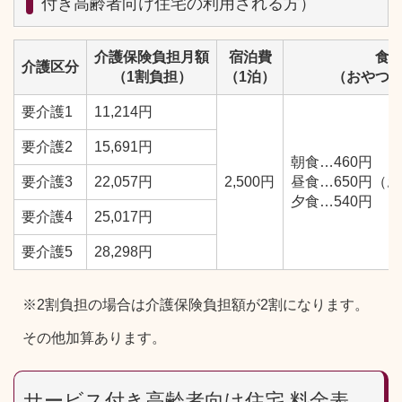
付き高齢者向け住宅の利用される方）
介護保険負担月額
宿泊費
食
介護区分
（1割負担）
（1泊）
（おやつ
要介護1
11,214円
要介護2
15,691円
朝食…460円
要介護3
22,057円
2,500円
昼食…650円（
夕食…540円
要介護4
25,017円
要介護5
28,298円
※2割負担の場合は介護保険負担額が2割になります。
その他加算あります。
サービス付き高齢者向け住宅 料金表