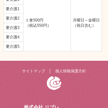
要介護1
要介護2
１食500円
月曜日～金曜日
（税込550円）
（祝日含む）
要介護3
要介護4
要介護5
サイトマップ
│
個人情報保護方針
株式会社 リブレ