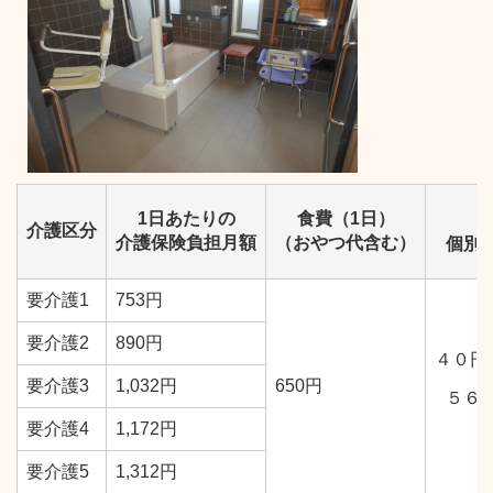
1日あたりの
食費（1日）
介護区分
介護保険負担月額
（おやつ代含む）
個別
要介護1
753円
要介護2
890円
４０円
要介護3
1,032円
650円
５６
要介護4
1,172円
要介護5
1,312円