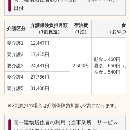
日付
介護保険負担月額
宿泊費
食
介護区分
（1割負担）
（1泊）
（おやつ
要介護1
12,447円
要介護2
17,415円
朝食…460円
要介護3
24,481円
2,500円
昼食…650円（
夕食…540円
要介護4
27,766円
要介護5
31,408円
※2割負担の場合は介護保険負担額が2割になります。
同一建物居住者の利用（当事業所、サービス