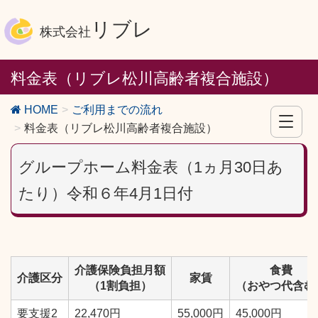
リブレ
株式会社
料金表（リブレ松川高齢者複合施設）
HOME
ご利用までの流れ
料金表（リブレ松川高齢者複合施設）
グループホーム料金表（1ヵ月30日あ
たり）令和６年4月1日付
介護保険負担月額
食費
介護区分
家賃
（1割負担）
（おやつ代含む
要支援2
22,470円
55,000円
45,000円